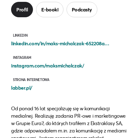
Profil
E-booki
Podcasty
LINKEDIN
linkedin.com/in/maks-michalczak-652208a5?originalSubdomain=pl
INSTAGRAM
instagram.com/maksmichalczak/
STRONA INTERNETOWA
labber.pl/
Od ponad 16 lat specjalizuję się w komunikacji
medialnej. Realizuję zadania PR-owe i marketingowe
w Grupie Eura7, do których trafiłem z Ekstraklasy SA,
gdzie odpowiadałem m.in. za komunikację z mediami
sportowymi. Jestem organizatorem szkoleń