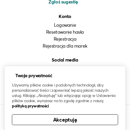
Zgłoś sugestię
Konto
Logowanie
Resetowanie hasła
Rejestracja
Rejestracja dla marek
Social media
Instagram
Twoja prywatność
LinkedIn
Facebook
Używamy plików cookie i podobnych technologii, aby
personalizować treści i zapewniać lepszą jakość naszych
usług. Klikając „Akceptuję” lub włączając opcję w Ustawienia
plików cookie, wyrażasz na to zgodę zgodnie z naszą
polityką prywatności
Akceptuję
© 2021-2026 klawo®. Wszelkie prawa zastrzeżone. Znak
słowny oraz logo klawo są zastrzeżonym znakiem towarowym.