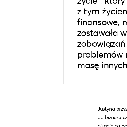
życie”, któr
z tym życie
finansowe, 
zostawała w
zobowiązań,
problemów n
masę innyc
Justyna przyz
do biznesu c
pisanie na r