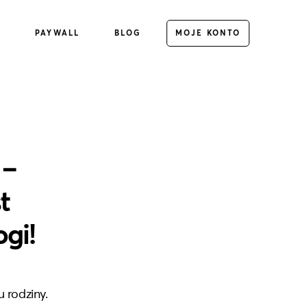
E
PAYWALL
BLOG
MOJE KONTO
 –
t
ogi!
 rodziny.