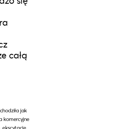
dzo się
ra
cz
ze całą
chodziła jak
na komercyjne
, ekscytację