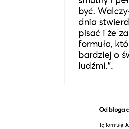
być. Walczy
dnia stwier
pisać i że z
formuła, kt
bardziej o ś
ludźmi.”.
Od bloga d
Tą formułę J