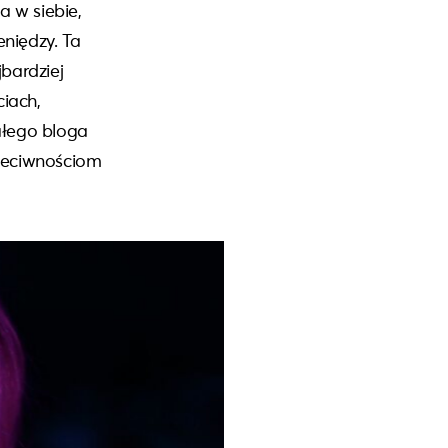
a w siebie,
eniędzy. Ta
jbardziej
iach,
ałego bloga
rzeciwnościom