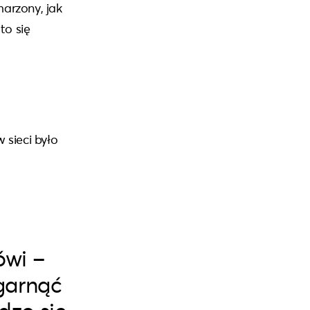
arzony, jak
to się
 sieci było
ówi –
ogarnąć