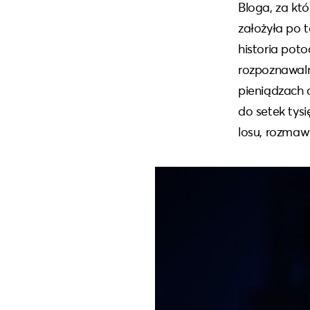
Bloga, za któ
założyła po t
historia poto
rozpoznawaln
pieniądzach 
do setek tys
losu, rozmaw