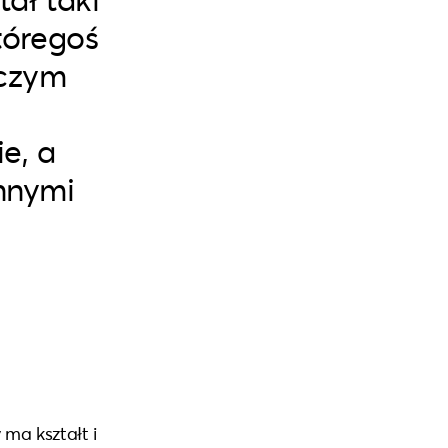
tóregoś
 czym
e, a
innymi
 ma kształt i