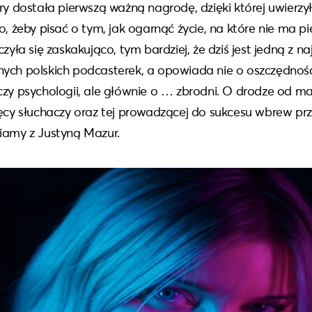
ry dostała pierwszą ważną nagrodę, dzięki której uwierzył
o, żeby pisać o tym, jak ogarnąć życie, na które nie ma pi
czyła się zaskakująco, tym bardziej, że dziś jest jedną z na
ych polskich podcasterek, a opowiada nie o oszczędnośc
czy psychologii, ale głównie o … zbrodni. O drodze od m
ięcy słuchaczy oraz tej prowadzącej do sukcesu wbrew p
iamy z Justyną Mazur.