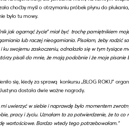
zała choćby myśl o otrzymaniu próbek płynu do płukania
nie było tu mowy.
dnik jak ogarnąć życie” miał być trochę pamiętnikiem moj
rniania lub raczej nieogarniania. Pisałam, żeby radzić s
 i ku swojemu zaskoczeniu, odnalazło się w tym tysiące m
którzy pisali do mnie, że mają podobnie i że moje pisanie
eniło się, kiedy za sprawą konkursu „BLOG ROKU” orga
Justyna dostała dwie ważne nagrody.
o mi uwierzyć w siebie i naprawdę było momentem zwro
bie, pracy i życiu. Uznałam to za potwierdzenie, że to co
wdę wartościowe. Bardzo wtedy tego potrzebowałam.”