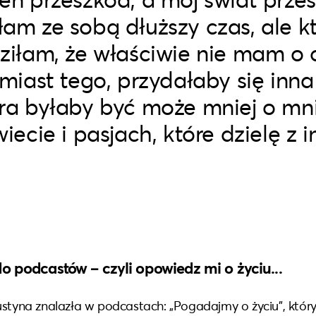
łam ze sobą dłuższy czas, ale k
dziłam, że właściwie nie mam o
amiast tego, przydałaby się inna
óra byłaby być może mniej o mni
wiecie i pasjach, które dzielę z 
o podcastów – czyli opowiedz mi o życiu..
.
ustyna znalazła w podcastach: „Pogadajmy o życiu”, który