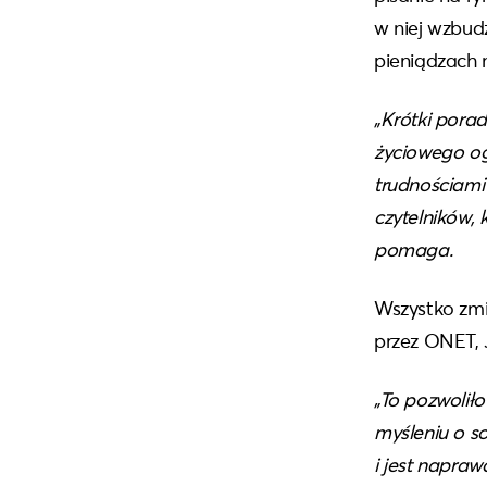
w niej wzbud
pieniądzach 
„Krótki pora
życiowego oga
trudnościami
czytelników, 
pomaga.
Wszystko zmi
przez ONET, 
„To pozwolił
myśleniu o so
i jest napra