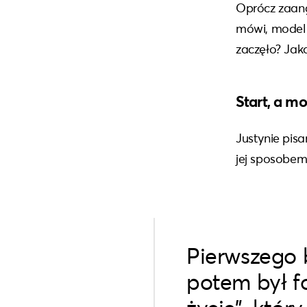
Oprócz zaang
mówi, model 
zaczęło? Jak
Start, a mo
Justynie pisa
jej sposobem
Pierwszego 
potem był fo