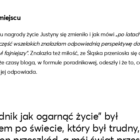
miejscu
 nagrody życie Justyny się zmieniło i jak mówi „
po latac
zczęść wszelakich znalazłam odpowiednią perspektywę do
ł fajniejszy”
. Znalazła też miłość, ze Śląska przeniosła si
 że czasy bloga, w formule poradnikowej, odeszły i że to, co
 jej odpowiada.
dnik jak ogarnąć życie” był
m po świecie, który był trudny,
en przeszkód, a mój świat przes