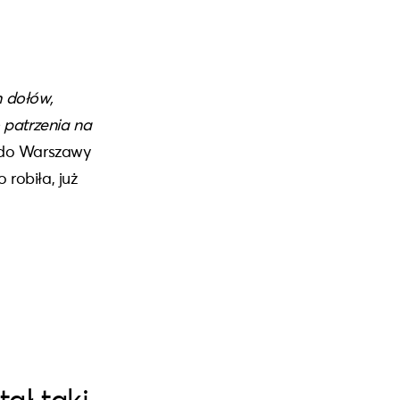
h dołów,
 patrzenia na
ę do Warszawy
 robiła, już
tał taki