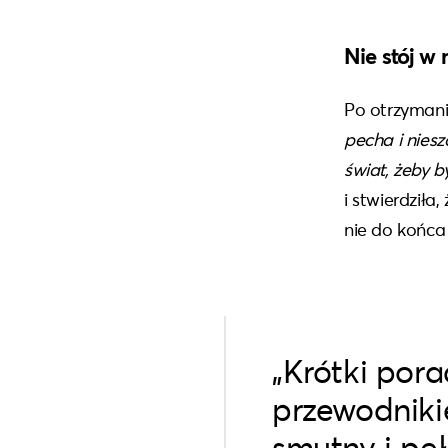
Nie stój w 
Po otrzymaniu
pecha i nies
świat, żeby by
i stwierdziła,
nie do końca
„Krótki pora
przewodnikie
smutny i peł