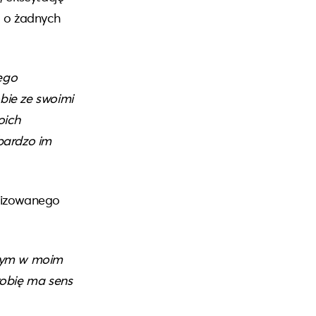
, o żadnych
ego
obie ze swoimi
oich
 bardzo im
nizowanego
tnym w moim
 robię ma sens