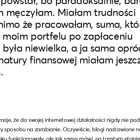
y powstał, bo paradoksalnie, bar
m męczyłam. Miałam trudności
mimo że pracowałam, suma, któ
 moim portfelu po zapłaceniu
 była niewielka, a ja sama opró
atury finansowej miałam jeszc
h.
naje, że do swojej internetowej działalności nigdy nie pod
zy sposobu na zarabianie. Oczywiście, blogi nastawione 
ynku funkcjonowały, ale jak sama mówi, na tamtym etapie