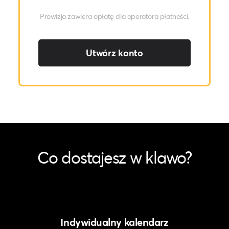
Prowizja zawiera opłatę dla operatora płatności.
Utwórz konto
Co dostajesz w klawo?
Indywidualny kalendarz