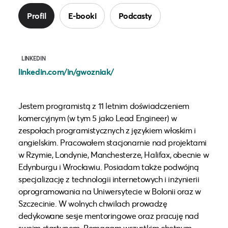
Profil
E-booki
Podcasty
LINKEDIN
linkedin.com/in/gwozniak/
Jestem programistą z 11 letnim doświadczeniem
komercyjnym (w tym 5 jako Lead Engineer) w
zespołach programistycznych z językiem włoskim i
angielskim. Pracowałem stacjonarnie nad projektami
w Rzymie, Londynie, Manchesterze, Halifax, obecnie w
Edynburgu i Wrocławiu. Posiadam także podwójną
specjalizację z technologii internetowych i inżynierii
oprogramowania na Uniwersytecie w Bolonii oraz w
Szczecinie. W wolnych chwilach prowadzę
dedykowane sesje mentoringowe oraz pracuję nad
swoim startupem. Pomagam wszystkim chętnym