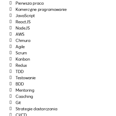
Pierwsza praca
Komercyjne programowanie
JavaScript
ReactJS
NodeJS
AWS
Chmura
Agile
Scrum
Kanban
Redux
TDD
Testowanie
BDD
Mentoring
Coaching
Git
Strategie dostarczania
CI/CD