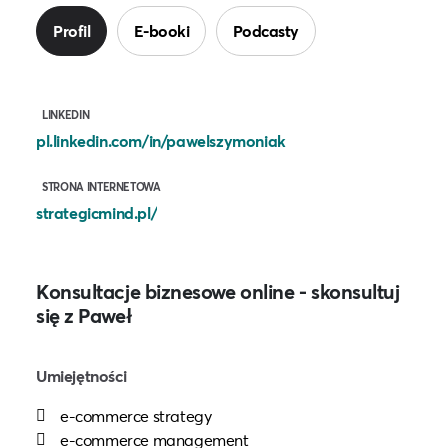
Profil
E-booki
Podcasty
LINKEDIN
pl.linkedin.com/in/pawelszymoniak
STRONA INTERNETOWA
strategicmind.pl/
Konsultacje biznesowe online - skonsultuj
się z Paweł
Umiejętności
e-commerce strategy
e-commerce management