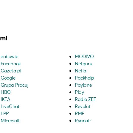
ami
eobuwie
MODIVO
Facebook
Netguru
Gazeta.pl
Netia
Google
Packhelp
Grupa Pracuj
Paylane
HBO
Play
IKEA
Radio ZET
LiveChat
Revolut
LPP
RMF
Microsoft
Ryanair