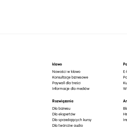
klawo
Pa
Nowości w klawo
E-
Konsultacje biznesowe
Po
Paywall dla treści
Ku
Informacje dla mediów
W
Rozwiązania
Ar
Dla biznesu
Bl
Dla ekspertów
Hi
Dla sprzedających kursy
In
Dla twórców audio