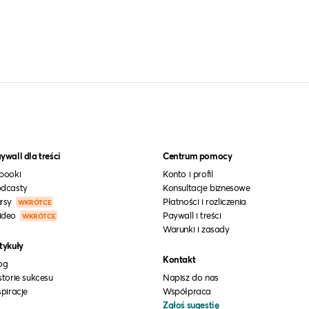
ywall dla treści
Centrum pomocy
booki
Konto i profil
dcasty
Konsultacje biznesowe
rsy
Płatności i rozliczenia
WKRÓTCE
ideo
Paywall i treści
WKRÓTCE
Warunki i zasady
tykuły
Kontakt
og
storie sukcesu
Napisz do nas
spiracje
Współpraca
Zgłoś sugestię