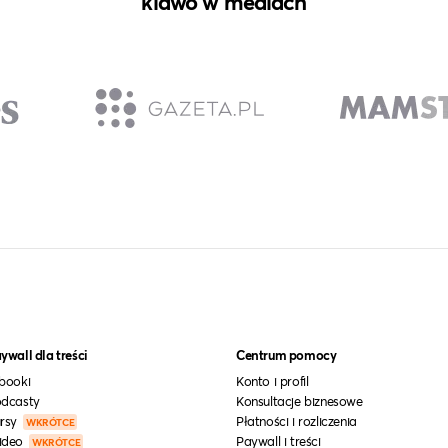
klawo w mediach
ywall dla treści
Centrum pomocy
booki
Konto i profil
dcasty
Konsultacje biznesowe
rsy
Płatności i rozliczenia
WKRÓTCE
ideo
Paywall i treści
WKRÓTCE