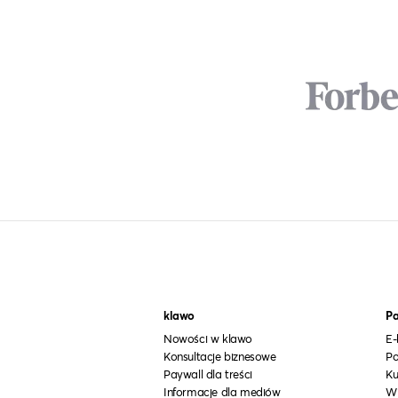
klawo
Pa
Nowości w klawo
E-
Konsultacje biznesowe
Po
Paywall dla treści
Ku
Informacje dla mediów
W