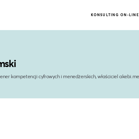
KONSULTING ON-LIN
mski
rener kompetencji cyfrowych i menedżerskich, właściciel akebi.m