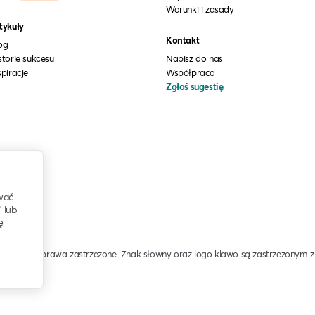
Warunki i zasady
tykuły
Kontakt
og
storie sukcesu
Napisz do nas
spiracje
Współpraca
Zgłoś sugestię
wać
” lub
ę
. Wszelkie prawa zastrzeżone. Znak słowny oraz logo klawo są zastrzeżonym