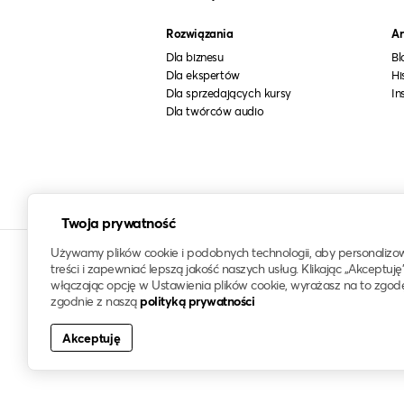
Rozwiązania
Ar
Dla biznesu
Bl
Dla ekspertów
Hi
Dla sprzedających kursy
In
Dla twórców audio
Twoja prywatność
Używamy plików cookie i podobnych technologii, aby personalizo
treści i zapewniać lepszą jakość naszych usług. Klikając „Akceptuję
włączając opcję w Ustawienia plików cookie, wyrażasz na to zgod
zgodnie z naszą
polityką prywatności
© 2021-2026 klawo®
Akceptuję