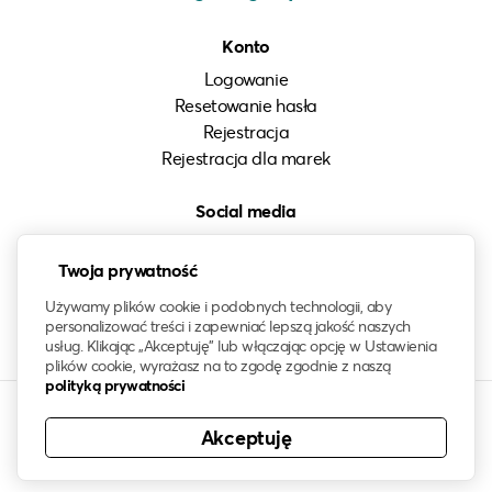
Konto
Logowanie
Resetowanie hasła
Rejestracja
Rejestracja dla marek
Social media
Instagram
Twoja prywatność
LinkedIn
Facebook
Używamy plików cookie i podobnych technologii, aby
personalizować treści i zapewniać lepszą jakość naszych
usług. Klikając „Akceptuję” lub włączając opcję w Ustawienia
plików cookie, wyrażasz na to zgodę zgodnie z naszą
polityką prywatności
Akceptuję
© 2021-2026 klawo®. Wszelkie prawa zastrzeżone. Znak
słowny oraz logo klawo są zastrzeżonym znakiem towarowym.