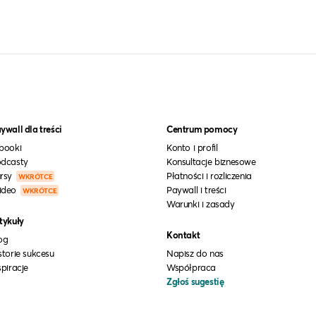
ywall dla treści
Centrum pomocy
booki
Konto i profil
dcasty
Konsultacje biznesowe
rsy
Płatności i rozliczenia
WKRÓTCE
ideo
Paywall i treści
WKRÓTCE
Warunki i zasady
tykuły
Kontakt
og
storie sukcesu
Napisz do nas
spiracje
Współpraca
Zgłoś sugestię