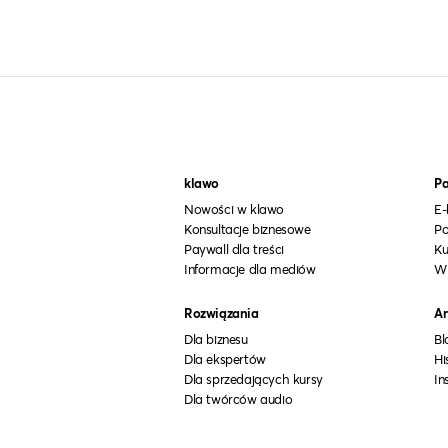
klawo
Pa
Nowości w klawo
E-
Konsultacje biznesowe
Po
Paywall dla treści
Ku
Informacje dla mediów
W
Rozwiązania
Ar
Dla biznesu
Bl
Dla ekspertów
Hi
Dla sprzedających kursy
In
Dla twórców audio