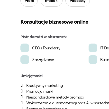
Profil
E-booki
Podcasty
Konsultacje biznesowe online
Piotr doradzi w obszarach:
CEO i Founderzy
IT D
Zarządzanie
Busi
Umiejętności
Kreatywny marketing
Promocja marki
Niestandardowe metody promocji
Wykorzystanie automatyzacji oraz AI w sprzedaż
Sprzedaż bezpośrednia