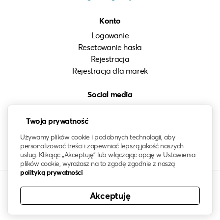
Konto
Logowanie
Resetowanie hasła
Rejestracja
Rejestracja dla marek
Social media
Instagram
Twoja prywatność
LinkedIn
Facebook
Używamy plików cookie i podobnych technologii, aby
personalizować treści i zapewniać lepszą jakość naszych
usług. Klikając „Akceptuję” lub włączając opcję w Ustawienia
plików cookie, wyrażasz na to zgodę zgodnie z naszą
polityką prywatności
Akceptuję
© 2021-2026 klawo®. Wszelkie prawa zastrzeżone. Znak
słowny oraz logo klawo są zastrzeżonym znakiem towarowym.