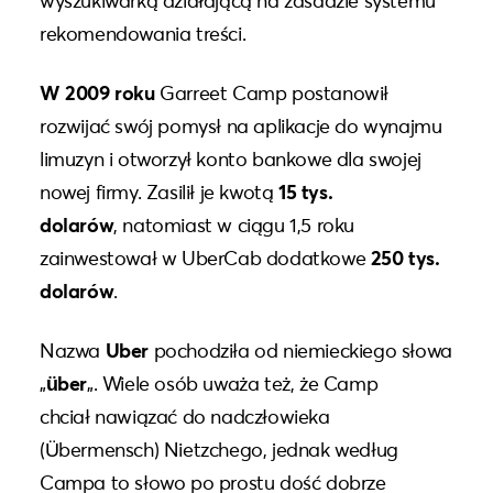
wyszukiwarką działającą na zasadzie systemu
rekomendowania treści.
W 2009 roku
Garreet Camp postanowił
rozwijać swój pomysł na aplikacje do wynajmu
limuzyn i otworzył konto bankowe dla swojej
nowej firmy.
Zasilił je kwotą
15 tys.
dolarów
,
natomiast w ciągu 1,5 roku
zainwestował w UberCab dodatkowe
250 tys.
dolarów
.
Nazwa
Uber
pochodziła od niemieckiego słowa
„
über
„. Wiele osób uważa też, że Camp
chciał nawiązać do nadczłowieka
(Übermensch) Nietzchego, jednak według
Campa to słowo po prostu dość dobrze