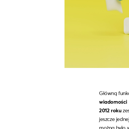
Główną funkcj
wiadomości
2012 roku
zes
jeszcze jednej
można było wy