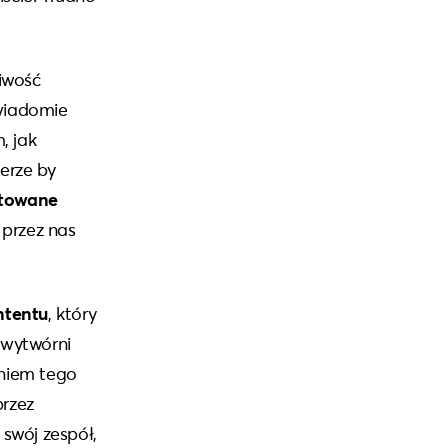
liwość
wiadomie
, jak
erze by
towane
 przez nas
ntentu
, który
 wytwórni
aniem tego
przez
swój zespół,