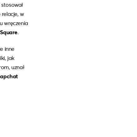
i stosował
relacje, w
łu wręczenia
 Square
.
e inne
i, jak
trom, uznał
apchat