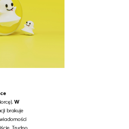
ące
iorcę).
W
ji brakuje
y wiadomości
ście. Trudno