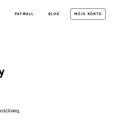
E
PAYWALL
BLOG
MOJE KONTO
y
nościową,