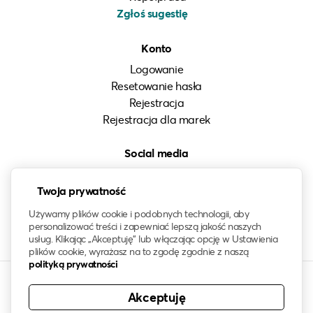
Zgłoś sugestię
Konto
Logowanie
Resetowanie hasła
Rejestracja
Rejestracja dla marek
Social media
Instagram
Twoja prywatność
LinkedIn
Facebook
Używamy plików cookie i podobnych technologii, aby
personalizować treści i zapewniać lepszą jakość naszych
usług. Klikając „Akceptuję” lub włączając opcję w Ustawienia
plików cookie, wyrażasz na to zgodę zgodnie z naszą
polityką prywatności
Akceptuję
© 2021-2026 klawo®. Wszelkie prawa zastrzeżone. Znak
słowny oraz logo klawo są zastrzeżonym znakiem towarowym.